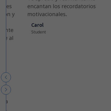
s
encantan los recordatorios
n y
motivacionales.
Carol
te
Student
al