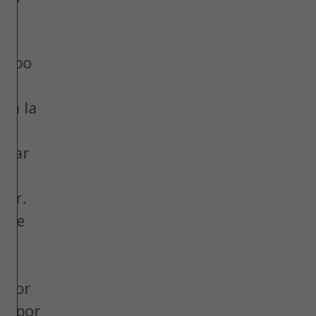
o
la
r
r
or